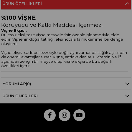
ÜRÜN ÖZELLIKLERI
%100 VİŞNE
Koruyucu ve Katkı Maddesi İçermez.
Vişne Ekşisi.
Bu eşsiz ekşi, taze vişne meyvelerinin özenle işlenmesiyle elde
edilir. Vişnenin doğal tatlılığı, ekşi notalarla mükemmel bir denge
oluşturur.
Vişne ekşisi, sadece lezzetiyle değil, aynı zamanda sağlık açısından
da önemli avantajlar sunar. Vişne, antioksidanlar, C vitamini ve lif
açısından zengin bir meyve olup, vişne ekşisi de bu değerli
özellikleri içerir.
YORUMLAR
(0)
ÜRÜN ÖNERILERI