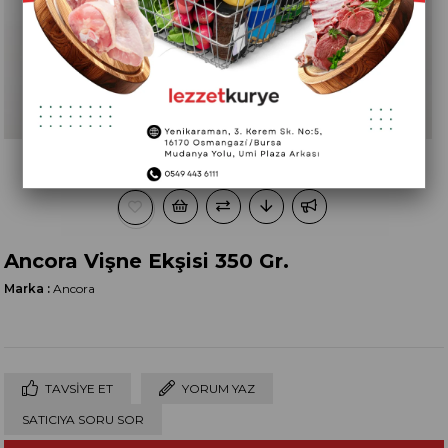
Ancora Vişne Ekşisi 350 Gr.
Marka
:
Ancora
TAVSIYE ET
YORUM YAZ
SATICIYA SORU SOR