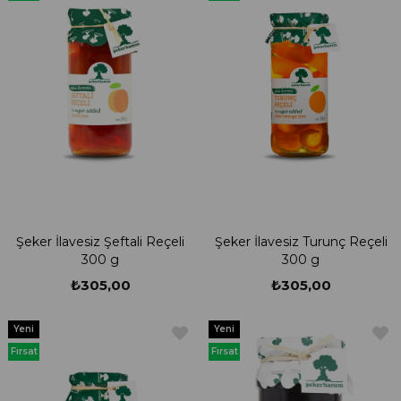
Ürünü
Ürünü
Şeker İlavesiz Şeftali Reçeli
Şeker İlavesiz Turunç Reçeli
300 g
300 g
₺305,00
₺305,00
Yeni
Yeni
Ürün
Ürün
Fırsat
Fırsat
Ürünü
Ürünü