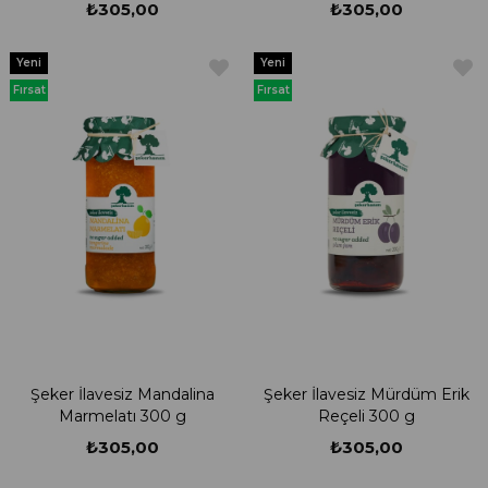
₺305,00
₺305,00
Yeni
Yeni
Ürün
Ürün
Fırsat
Fırsat
Ürünü
Ürünü
Şeker İlavesiz Mandalina
Şeker İlavesiz Mürdüm Erik
Marmelatı 300 g
Reçeli 300 g
₺305,00
₺305,00