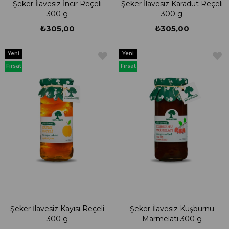
Şeker İlavesiz İncir Reçeli
Şeker İlavesiz Karadut Reçeli
300 g
300 g
₺305,00
₺305,00
Yeni
Yeni
Ürün
Ürün
Fırsat
Fırsat
Ürünü
Ürünü
Şeker İlavesiz Kayısı Reçeli
Şeker İlavesiz Kuşburnu
300 g
Marmelatı 300 g