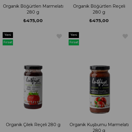
Organik Böğürtlen Marmelatı
Organik Böğürtlen Reçeli
280 g
280 g
₺475,00
₺475,00
Yeni
Yeni
Ürün
Ürün
Fırsat
Fırsat
Ürünü
Ürünü
Organik Çilek Reçeli 280 g
Organik Kuşburnu Marmelatı
280 g