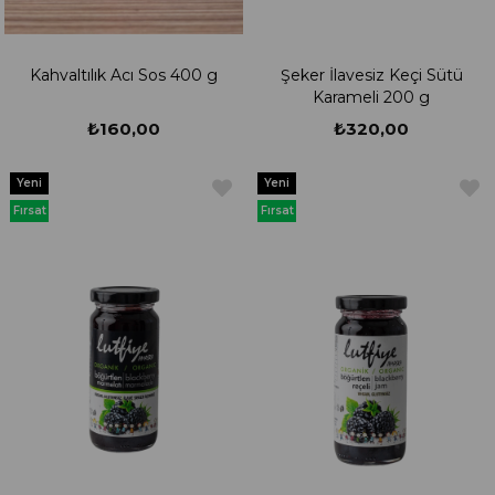
Kahvaltılık Acı Sos 400 g
Şeker İlavesiz Keçi Sütü
Karameli 200 g
₺160,00
₺320,00
Yeni
Yeni
Ürün
Ürün
Fırsat
Fırsat
Ürünü
Ürünü