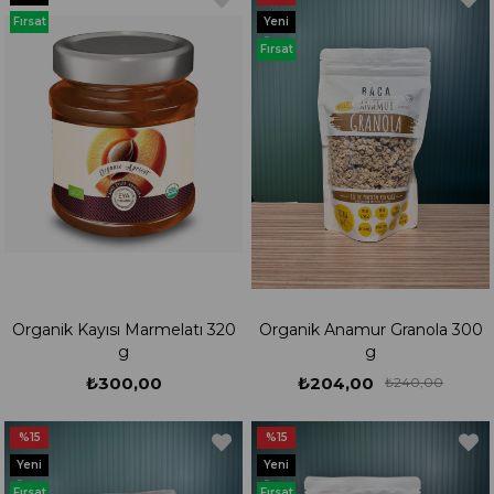
Ürün
Fırsat
Yeni
Ürünü
Ürün
Fırsat
Ürünü
Organik Kayısı Marmelatı 320
Organik Anamur Granola 300
g
g
₺300,00
₺204,00
₺240,00
%15
%15
Yeni
Yeni
Ürün
Ürün
Fırsat
Fırsat