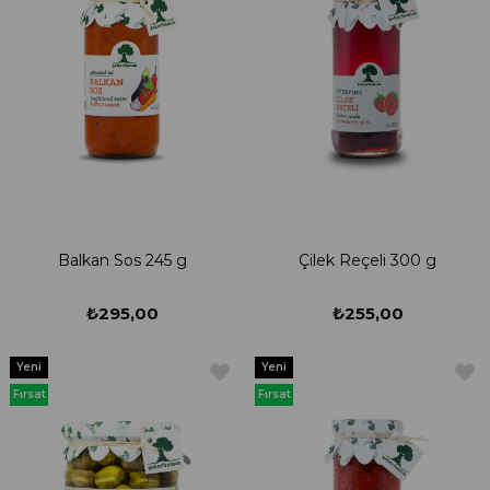
Balkan Sos 245 g
Çilek Reçeli 300 g
₺295,00
₺255,00
Yeni
Yeni
Ürün
Ürün
Fırsat
Fırsat
Ürünü
Ürünü