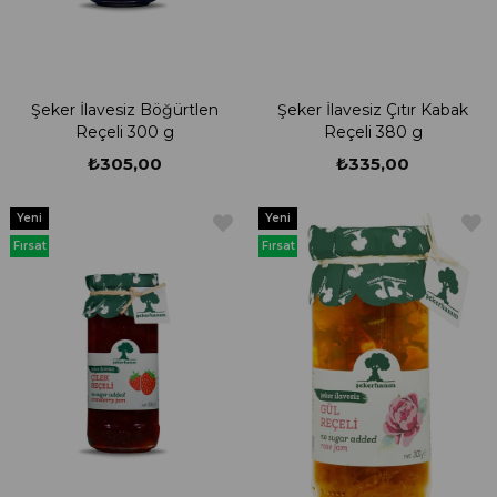
Şeker İlavesiz Böğürtlen
Şeker İlavesiz Çıtır Kabak
Reçeli 300 g
Reçeli 380 g
₺305,00
₺335,00
Yeni
Yeni
Ürün
Ürün
Fırsat
Fırsat
Ürünü
Ürünü