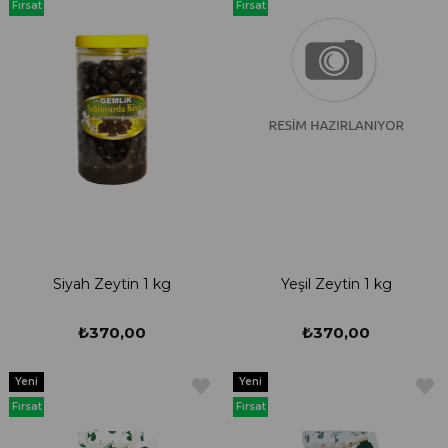
Ürün
Ürün
Fırsat
Fırsat
Ürünü
Ürünü
Siyah Zeytin 1 kg
Yeşil Zeytin 1 kg
₺370,00
₺370,00
Yeni
Yeni
Ürün
Ürün
Fırsat
Fırsat
Ürünü
Ürünü