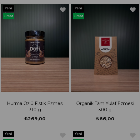
Yeni
Yeni
Ürün
Ürün
Fırsat
Fırsat
Ürünü
Ürünü
Hurma Özlü Fıstık Ezmesi
Organik Tam Yulaf Ezmesi
310 g
300 g
₺269,00
₺66,00
Yeni
Yeni