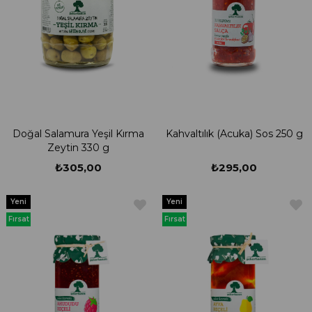
Doğal Salamura Yeşil Kırma
Kahvaltılık (Acuka) Sos 250 g
Zeytin 330 g
₺305,00
₺295,00
Yeni
Yeni
Ürün
Ürün
Fırsat
Fırsat
Ürünü
Ürünü