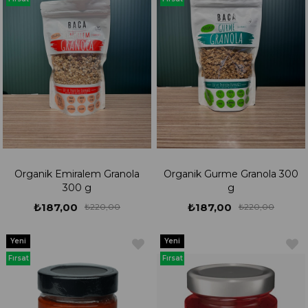
Ürünü
Ürünü
Organik Emiralem Granola
Organik Gurme Granola 300
300 g
g
₺187,00
₺187,00
₺220,00
₺220,00
Yeni
Yeni
Ürün
Ürün
Fırsat
Fırsat
Ürünü
Ürünü