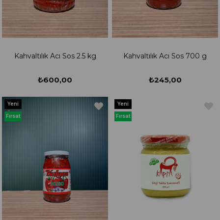
Kahvaltılık Acı Sos 2.5 kg
Kahvaltılık Acı Sos 700 g
₺600,00
₺245,00
Yeni
Yeni
Ürün
Ürün
Fırsat
Fırsat
Ürünü
Ürünü