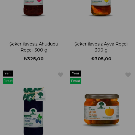
Şeker İlavesiz Ahududu
Şeker İlavesiz Ayva Reçeli
Reçeli 300 g
300 g
₺325,00
₺305,00
Yeni
Yeni
Ürün
Ürün
Fırsat
Fırsat
Ürünü
Ürünü