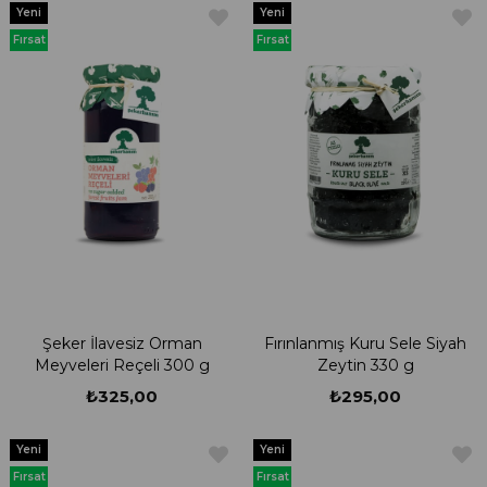
Yeni
Yeni
Ürün
Ürün
Fırsat
Fırsat
Ürünü
Ürünü
Şeker İlavesiz Orman
Fırınlanmış Kuru Sele Siyah
Meyveleri Reçeli 300 g
Zeytin 330 g
₺325,00
₺295,00
Yeni
Yeni
Ürün
Ürün
Fırsat
Fırsat