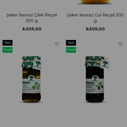
Şeker İlavesiz Çilek Reçeli
Şeker İlavesiz Gül Reçeli 300
300 g
g
₺305,00
₺305,00
Yeni
Yeni
Ürün
Ürün
Fırsat
Fırsat
Ürünü
Ürünü