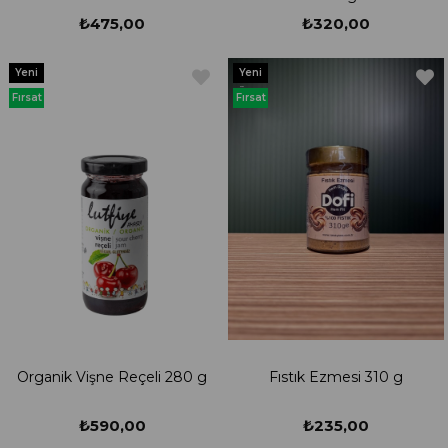
₺475,00
₺320,00
Yeni
Yeni
Ürün
Ürün
Fırsat
Fırsat
Ürünü
Ürünü
Organik Vişne Reçeli 280 g
Fıstık Ezmesi 310 g
₺590,00
₺235,00