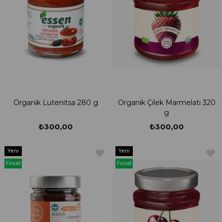
Organik Lutenitsa 280 g
Organik Çilek Marmelatı 320
g
₺300,00
₺300,00
Yeni
Yeni
Ürün
Ürün
Fırsat
Fırsat
Ürünü
Ürünü