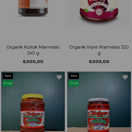
Organik Kızılcık Marmelatı
Organik Vişne Marmelatı 320
340 g
g
₺300,00
₺300,00
Yeni
Yeni
Ürün
Ürün
Fırsat
Fırsat
Ürünü
Ürünü