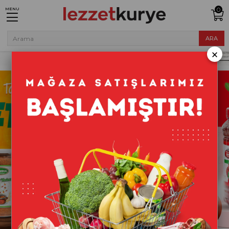
0
MENU
×