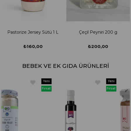
Pastorize Jersey Sütü 1 L
Çeçil Peyniri 200 g
₺160,00
₺200,00
BEBEK VE EK GIDA ÜRÜNLERİ
Yeni
Yeni
Ürün
Ürün
Fırsat
Fırsat
Ürünü
Ürünü