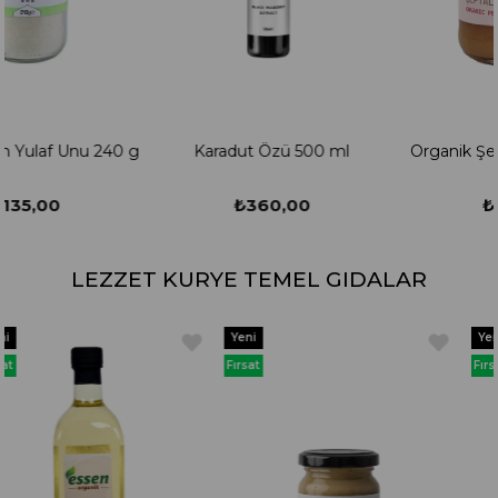
Karadut Özü 500 ml
Organik Şeftali Püresi 100 g
₺360,00
₺105,00
LEZZET KURYE TEMEL GIDALAR
Yeni
Yeni
Ürün
Ürün
Fırsat
Fırsat
Ürünü
Ürünü