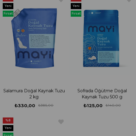
Yeni
Yeni
Ürün
Ürün
Fırsat
Fırsat
Ürünü
Ürünü
Salamura Doğal Kaynak Tuzu
Sofrada Öğütme Doğal
2 kg
Kaynak Tuzu 500 g
₺330,00
₺125,00
₺385,00
₺140,00
%8
Yeni
Ürün
Fırsat