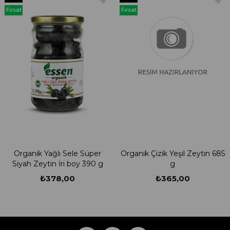
Ürün
Ürün
Fırsat
Fırsat
Ürünü
Ürünü
Organik Yağlı Sele Süper
Organik Çizik Yeşil Zeytin 685
Siyah Zeytin İri boy 390 g
g
₺378,00
₺365,00