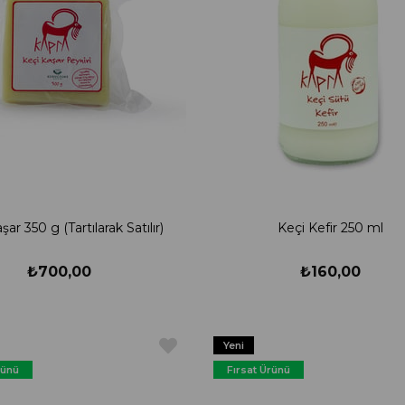
şar 350 g (Tartılarak Satılır)
Keçi Kefir 250 ml
₺700,00
₺160,00
Yeni
Ürün
rünü
Fırsat Ürünü