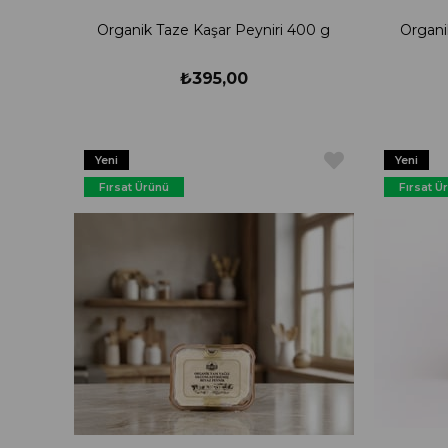
Organik Taze Kaşar Peyniri 400 g
Organi
₺395,00
Yeni
Yeni
Ürün
Ürün
Fırsat Ürünü
Fırsat Ü