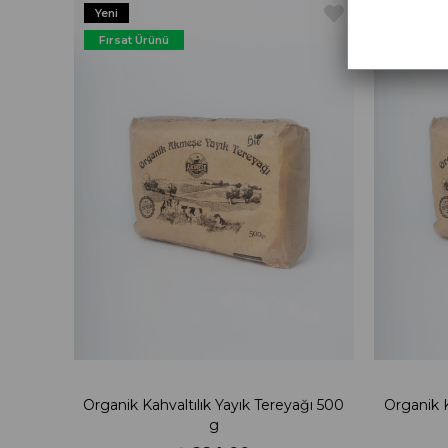
Yeni
Yeni
Ürün
Ürün
Fırsat Ürünü
Fırsat Ü
Organik Kahvaltılık Yayık Tereyağı 500
Organik K
g