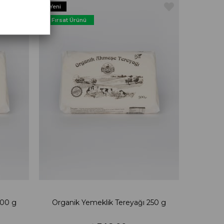
Yeni
Ürün
Fırsat Ürünü
500 g
Organik Yemeklik Tereyağı 250 g