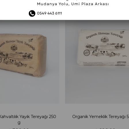
Yeni
Ürün
rünü
Fırsat Ürünü
ahvaltılık Yayık Tereyağı 250
Organik Yemeklik Tereyağı 
g