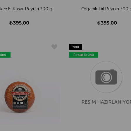
k Eski Kaşar Peyniri 300 g
Organik Dil Peyniri 300 
₺395,00
₺395,00
Yeni
Ürün
rünü
Fırsat Ürünü