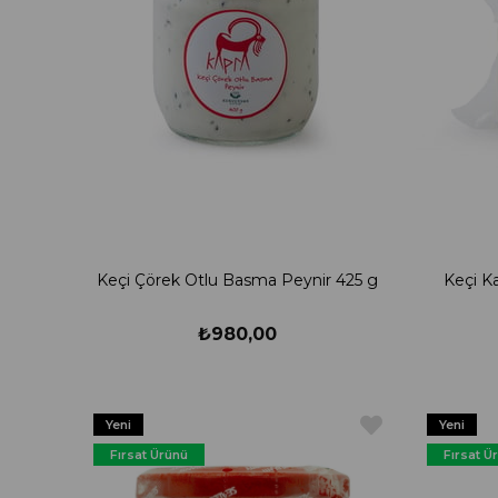
Keçi Çörek Otlu Basma Peynir 425 g
Keçi Ka
₺980,00
Yeni
Yeni
Ürün
Ürün
Fırsat Ürünü
Fırsat Ü