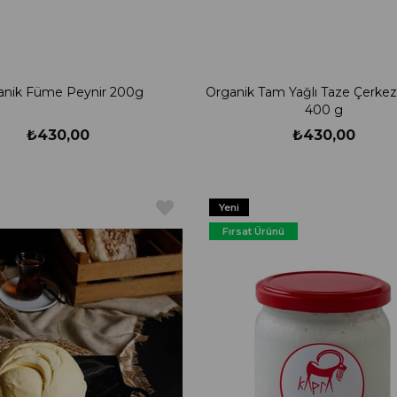
anik Füme Peynir 200g
Organik Tam Yağlı Taze Çerkez
400 g
₺430,00
₺430,00
Yeni
Ürün
Fırsat Ürünü