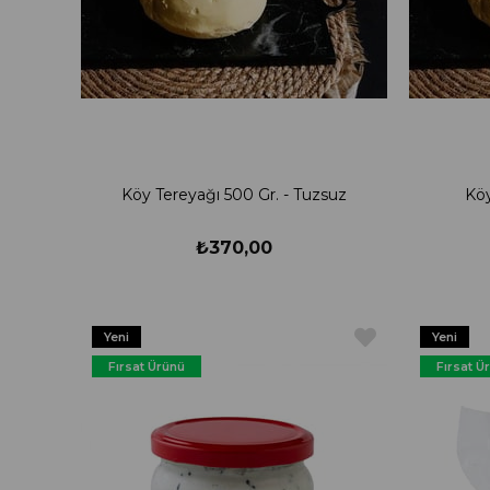
Köy Tereyağı 500 Gr. - Tuzsuz
Köy
₺370,00
Yeni
Yeni
Ürün
Ürün
Fırsat Ürünü
Fırsat Ü