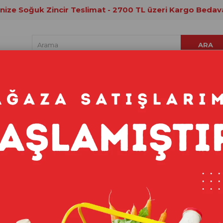
inize Soğuk Zincir Teslimat - 2700 TL üzeri Kargo Bedav
t Ürünleri
Et ve Tavuk
Kahvaltılık
İçecekler
Kiş
Yeni
Ürün
Fırsat Ürünü