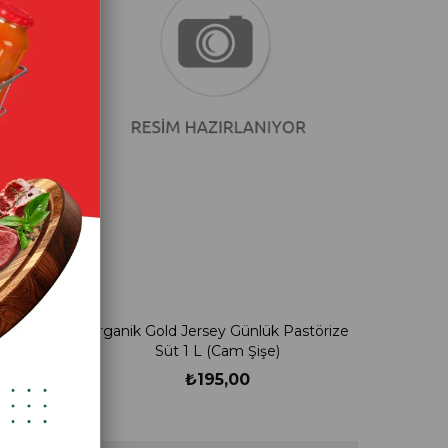
üt 3 L
Organik Gold Jersey Günlük Pastörize
Süt 1 L (Cam Şişe)
₺195,00