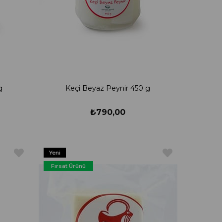
g
Keçi Beyaz Peynir 450 g
₺790,00
Yeni
Ürün
Fırsat Ürünü