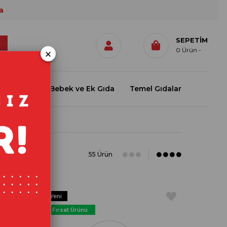
a
SEPETIM
×
0
Ürün
isel Bakım
Bebek ve Ek Gıda
Temel Gıdalar
55 Ürün
Yeni
Ürün
Fırsat Ürünü