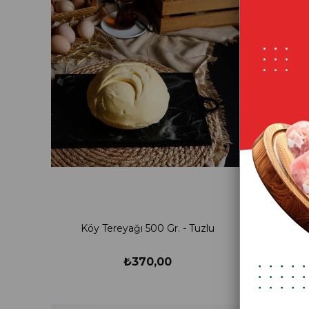
Köy Tereyağı 500 Gr. - Tuzlu
Köy 
₺370,00