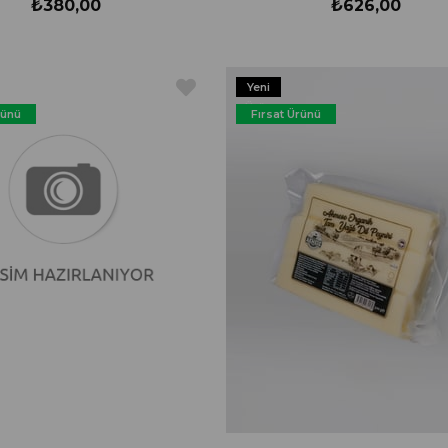
₺380,00
₺626,00
Yeni
Ürün
rünü
Fırsat Ürünü