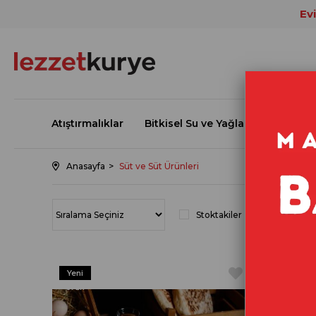
Ev
Atıştırmalıklar
Bitkisel Su ve Yağlar
Süt ve Sü
Anasayfa
Süt ve Süt Ürünleri
Stoktakiler
Yeni
Yeni
Ürün
Ürün