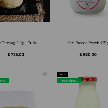
 Tereyağı 1 Kg. - Tuzlu
Keçi Basma Peynir 425 
₺725,00
₺980,00
Yeni
Ürün
rünü
Fırsat Ürünü