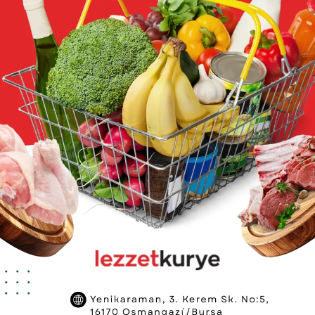
Tereyağı 1 Kg. - Tuzsuz
Organik Gold Jersey Günlük S
(Pet Şişe)
₺725,00
₺420,00