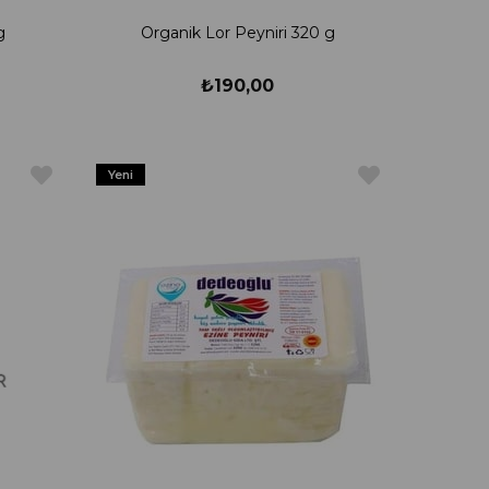
g
Organik Lor Peyniri 320 g
₺190,00
Yeni
Ürün