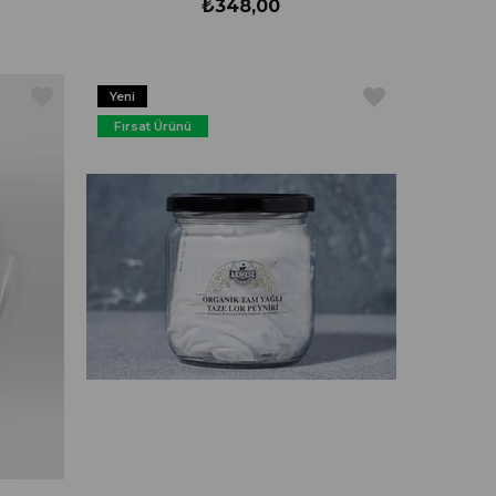
₺348,00
Yeni
Ürün
Fırsat Ürünü