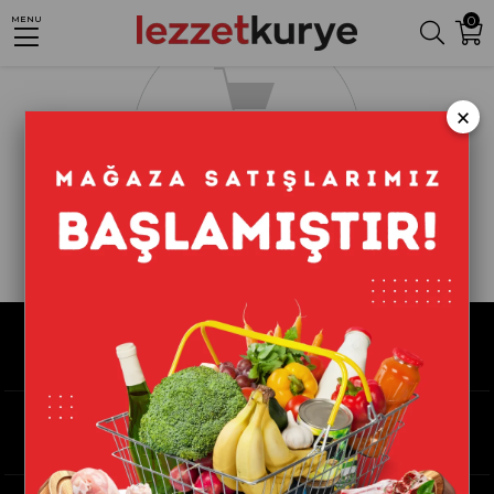
0
MENU
×